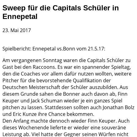
Sweep für die Capitals Schüler in
Ennepetal
23. Mai 2017
Spielbericht: Ennepetal vs.Bonn vom 21.5.17:
Am vergangenen Sonntag waren die Capitals Schüler zu
Gast bei den Raccoons. Es war ein spannender Spieltag,
den die Coaches vor allem dafür nutzen wollten, weitere
Pitcher für die bevorstehende Qualifikation der
Deutschen Meisterschaft der Schüler auszubilden. Aus
diesem Grunde sahen die Bonner auch davon ab, Finn
Keuper und Jack Schuman wieder je ein ganzes Spiel
pitchen zu lassen. Stattdessen sollten auch Jonathan Bolz
und Eric Kunze ihre Chance bekommen.
Den Anfang machte dennoch wieder Finn Keuper. Auch
dieses Wochenende lieferte er wieder eine souveräne
Leistung ab. Viel hatte der Gegner seinen Würfen nicht