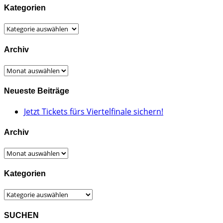
Kategorien
Kategorien
Archiv
Archiv
Neueste Beiträge
Jetzt Tickets fürs Viertelfinale sichern!
Archiv
Archiv
Kategorien
Kategorien
SUCHEN