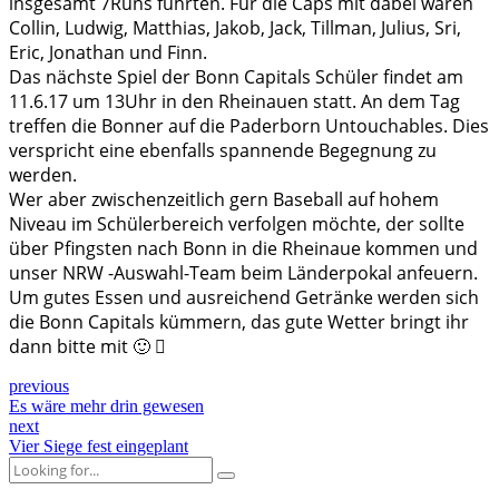
insgesamt 7Runs führten. Für die Caps mit dabei waren
Collin, Ludwig, Matthias, Jakob, Jack, Tillman, Julius, Sri,
Eric, Jonathan und Finn.
Das nächste Spiel der Bonn Capitals Schüler findet am
11.6.17 um 13Uhr in den Rheinauen statt. An dem Tag
treffen die Bonner auf die Paderborn Untouchables. Dies
verspricht eine ebenfalls spannende Begegnung zu
werden.
Wer aber zwischenzeitlich gern Baseball auf hohem
Niveau im Schülerbereich verfolgen möchte, der sollte
über Pfingsten nach Bonn in die Rheinaue kommen und
unser NRW -Auswahl-Team beim Länderpokal anfeuern.
Um gutes Essen und ausreichend Getränke werden sich
die Bonn Capitals kümmern, das gute Wetter bringt ihr
dann bitte mit 🙂 
previous
Es wäre mehr drin gewesen
next
Vier Siege fest eingeplant