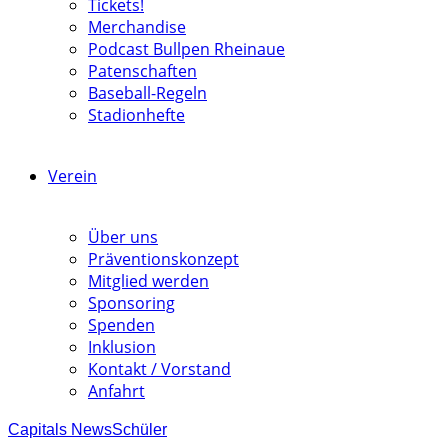
Tickets!
Merchandise
Podcast Bullpen Rheinaue
Patenschaften
Baseball-Regeln
Stadionhefte
Verein
Über uns
Präventionskonzept
Mitglied werden
Sponsoring
Spenden
Inklusion
Kontakt / Vorstand
Anfahrt
Capitals News
Schüler