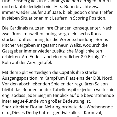
Finn Freisberg ließ in 6.2 Innings keinen einzigen Run zu
und erlaubte lediglich vier Hits. Bonn brachte zwar
immer wieder Läufer auf Base, blieb jedoch ohne Treffer
in sieben Situationen mit Läufern in Scoring Position.
Die Cardinals nutzten ihre Chancen konsequenter. Nach
zwei Runs im zweiten Inning sorgte ein sechs Runs
starkes fünftes Inning für die Vorentscheidung. Bonns
Pitcher vergaben insgesamt neun Walks, wodurch die
Gastgeber immer wieder zusätzliche Möglichkeiten
erhielten. Am Ende stand ein deutlicher 8:0-Erfolg für
Köln auf der Anzeigetafel.
Mit dem Split verteidigen die Capitals ihre starke
Ausgangsposition im Kampf um Platz eins der DBL Nord.
Vor den abschließenden Spielen der regulären Saison
bleibt das Rennen an der Tabellenspitze jedoch weiterhin
eng, sodass jeder Sieg im Hinblick auf die bevorstehende
Interleague-Runde von großer Bedeutung ist.
Sportdirektor Florian Nehring ordnete das Wochenende
ein: „Dieses Derby hatte irgendwie alles – Karneval,