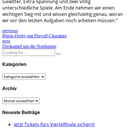
Gewitter, Extra-Spannung und zwei völlig
unterschiedliche Spiele. Am Ende nehmen wir einen
wichtigen Sieg mit und wissen gleichzeitig genau, woran
wir vor den letzten Aufgaben noch arbeiten müssen.“
previous
Rhein-Derby mit Playoff-Charakter
next
Dreikampf um die Nordspitze
Kategorien
Kategorien
Archiv
Archiv
Neueste Beiträge
Jetzt Tickets fürs Viertelfinale sichern!