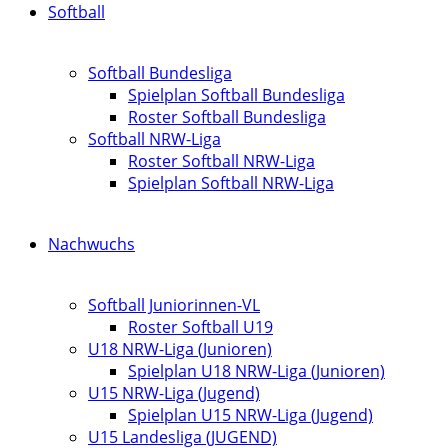
Softball
Softball Bundesliga
Spielplan Softball Bundesliga
Roster Softball Bundesliga
Softball NRW-Liga
Roster Softball NRW-Liga
Spielplan Softball NRW-Liga
Nachwuchs
Softball Juniorinnen-VL
Roster Softball U19
U18 NRW-Liga (Junioren)
Spielplan U18 NRW-Liga (Junioren)
U15 NRW-Liga (Jugend)
Spielplan U15 NRW-Liga (Jugend)
U15 Landesliga (JUGEND)