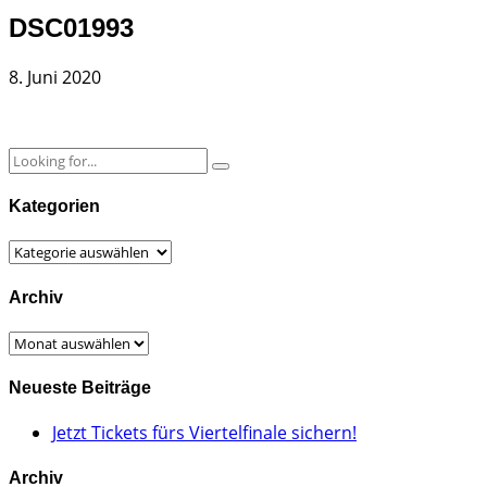
DSC01993
8. Juni 2020
Kategorien
Kategorien
Archiv
Archiv
Neueste Beiträge
Jetzt Tickets fürs Viertelfinale sichern!
Archiv