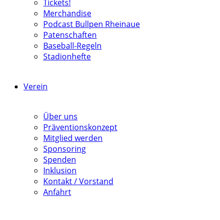
Tickets!
Merchandise
Podcast Bullpen Rheinaue
Patenschaften
Baseball-Regeln
Stadionhefte
Verein
Über uns
Präventionskonzept
Mitglied werden
Sponsoring
Spenden
Inklusion
Kontakt / Vorstand
Anfahrt