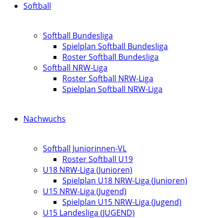
Softball
Softball Bundesliga
Spielplan Softball Bundesliga
Roster Softball Bundesliga
Softball NRW-Liga
Roster Softball NRW-Liga
Spielplan Softball NRW-Liga
Nachwuchs
Softball Juniorinnen-VL
Roster Softball U19
U18 NRW-Liga (Junioren)
Spielplan U18 NRW-Liga (Junioren)
U15 NRW-Liga (Jugend)
Spielplan U15 NRW-Liga (Jugend)
U15 Landesliga (JUGEND)