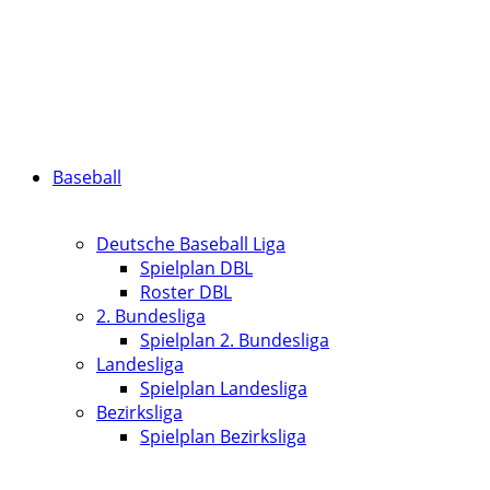
Baseball
Deutsche Baseball Liga
Spielplan DBL
Roster DBL
2. Bundesliga
Spielplan 2. Bundesliga
Landesliga
Spielplan Landesliga
Bezirksliga
Spielplan Bezirksliga