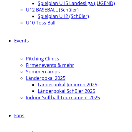
Spielplan U15 Landesliga (JUGEND)
U12 BASEBALL (Schüler)
Spielplan U12 (Schüler)
U10 Toss Ball
Events
Pitching Clinics
Firmenevents & mehr
Sommercamps
Länderpokal 2025
Länderpokal Junioren 2025
Länderpokal Schüler 2025
Indoor Softball Tournament 2025
Fans