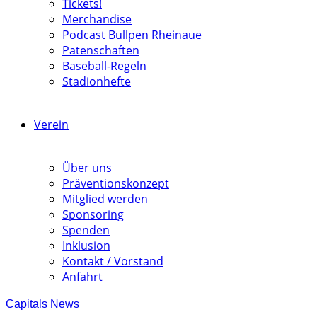
Tickets!
Merchandise
Podcast Bullpen Rheinaue
Patenschaften
Baseball-Regeln
Stadionhefte
Verein
Über uns
Präventionskonzept
Mitglied werden
Sponsoring
Spenden
Inklusion
Kontakt / Vorstand
Anfahrt
Capitals News