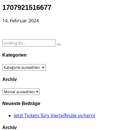
1707921516677
14. Februar 2024
Kategorien
Kategorien
Archiv
Archiv
Neueste Beiträge
Jetzt Tickets fürs Viertelfinale sichern!
Archiv