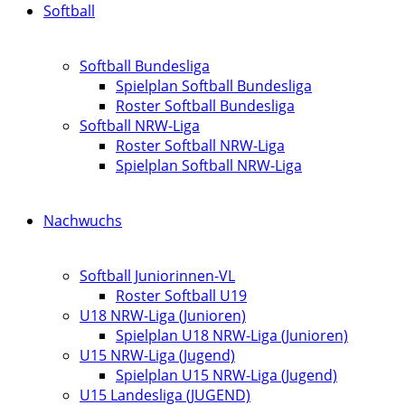
Softball
Softball Bundesliga
Spielplan Softball Bundesliga
Roster Softball Bundesliga
Softball NRW-Liga
Roster Softball NRW-Liga
Spielplan Softball NRW-Liga
Nachwuchs
Softball Juniorinnen-VL
Roster Softball U19
U18 NRW-Liga (Junioren)
Spielplan U18 NRW-Liga (Junioren)
U15 NRW-Liga (Jugend)
Spielplan U15 NRW-Liga (Jugend)
U15 Landesliga (JUGEND)