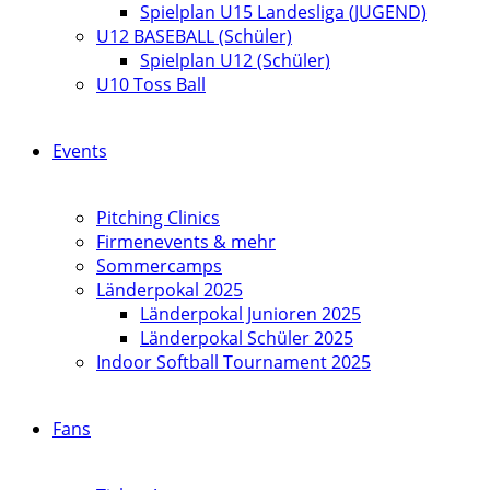
Spielplan U15 Landesliga (JUGEND)
U12 BASEBALL (Schüler)
Spielplan U12 (Schüler)
U10 Toss Ball
Events
Pitching Clinics
Firmenevents & mehr
Sommercamps
Länderpokal 2025
Länderpokal Junioren 2025
Länderpokal Schüler 2025
Indoor Softball Tournament 2025
Fans