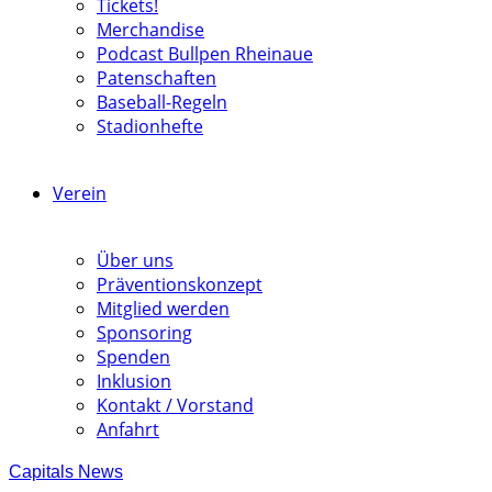
Tickets!
Merchandise
Podcast Bullpen Rheinaue
Patenschaften
Baseball-Regeln
Stadionhefte
Verein
Über uns
Präventionskonzept
Mitglied werden
Sponsoring
Spenden
Inklusion
Kontakt / Vorstand
Anfahrt
Capitals News