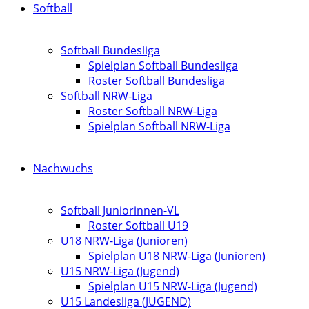
Softball
Softball Bundesliga
Spielplan Softball Bundesliga
Roster Softball Bundesliga
Softball NRW-Liga
Roster Softball NRW-Liga
Spielplan Softball NRW-Liga
Nachwuchs
Softball Juniorinnen-VL
Roster Softball U19
U18 NRW-Liga (Junioren)
Spielplan U18 NRW-Liga (Junioren)
U15 NRW-Liga (Jugend)
Spielplan U15 NRW-Liga (Jugend)
U15 Landesliga (JUGEND)