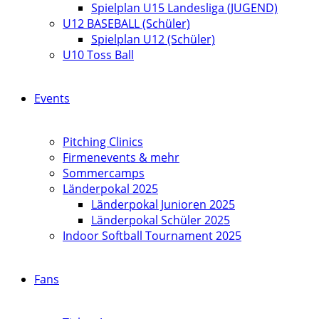
Spielplan U15 Landesliga (JUGEND)
U12 BASEBALL (Schüler)
Spielplan U12 (Schüler)
U10 Toss Ball
Events
Pitching Clinics
Firmenevents & mehr
Sommercamps
Länderpokal 2025
Länderpokal Junioren 2025
Länderpokal Schüler 2025
Indoor Softball Tournament 2025
Fans