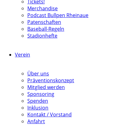
Tickets!
Merchandise
Podcast Bullpen Rheinaue
Patenschaften
Baseball-Regeln
Stadionhefte
Verein
Über uns
Präventionskonzept
Mitglied werden
Sponsoring
Spenden
Inklusion
Kontakt / Vorstand
Anfahrt