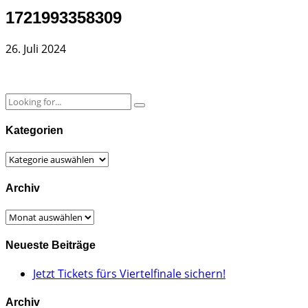
1721993358309
26. Juli 2024
Kategorien
Kategorien
Archiv
Archiv
Neueste Beiträge
Jetzt Tickets fürs Viertelfinale sichern!
Archiv