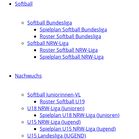
Softball
Softball Bundesliga
Spielplan Softball Bundesliga
Roster Softball Bundesliga
Softball NRW-Liga
Roster Softball NRW-Liga
Spielplan Softball NRW-Liga
Nachwuchs
Softball Juniorinnen-VL
Roster Softball U19
U18 NRW-Liga (Junioren)
Spielplan U18 NRW-Liga (Junioren)
U15 NRW-Liga (Jugend)
Spielplan U15 NRW-Liga (Jugend)
U15 Landesliga (JUGEND)