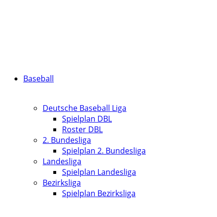
Baseball
Deutsche Baseball Liga
Spielplan DBL
Roster DBL
2. Bundesliga
Spielplan 2. Bundesliga
Landesliga
Spielplan Landesliga
Bezirksliga
Spielplan Bezirksliga