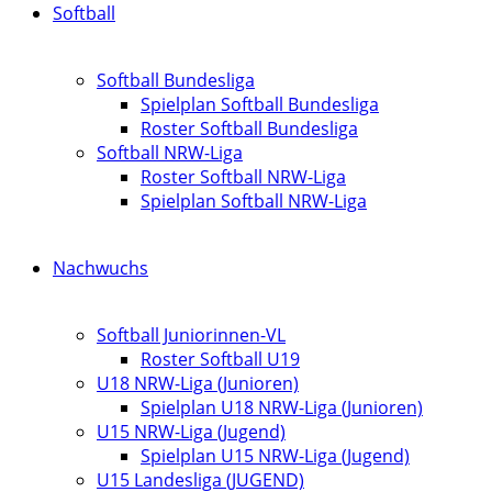
Softball
Softball Bundesliga
Spielplan Softball Bundesliga
Roster Softball Bundesliga
Softball NRW-Liga
Roster Softball NRW-Liga
Spielplan Softball NRW-Liga
Nachwuchs
Softball Juniorinnen-VL
Roster Softball U19
U18 NRW-Liga (Junioren)
Spielplan U18 NRW-Liga (Junioren)
U15 NRW-Liga (Jugend)
Spielplan U15 NRW-Liga (Jugend)
U15 Landesliga (JUGEND)