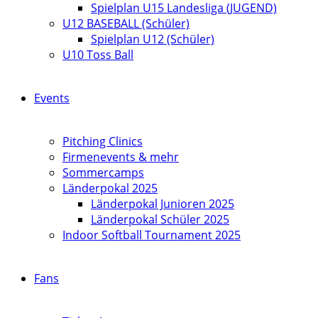
Spielplan U15 Landesliga (JUGEND)
U12 BASEBALL (Schüler)
Spielplan U12 (Schüler)
U10 Toss Ball
Events
Pitching Clinics
Firmenevents & mehr
Sommercamps
Länderpokal 2025
Länderpokal Junioren 2025
Länderpokal Schüler 2025
Indoor Softball Tournament 2025
Fans