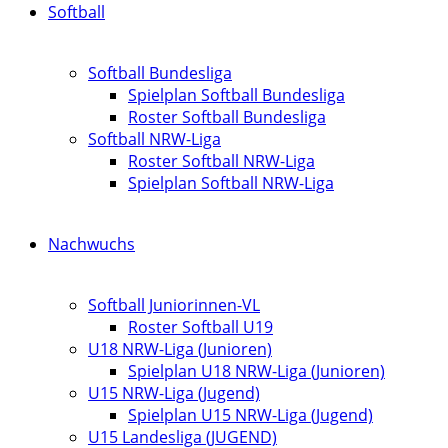
Softball
Softball Bundesliga
Spielplan Softball Bundesliga
Roster Softball Bundesliga
Softball NRW-Liga
Roster Softball NRW-Liga
Spielplan Softball NRW-Liga
Nachwuchs
Softball Juniorinnen-VL
Roster Softball U19
U18 NRW-Liga (Junioren)
Spielplan U18 NRW-Liga (Junioren)
U15 NRW-Liga (Jugend)
Spielplan U15 NRW-Liga (Jugend)
U15 Landesliga (JUGEND)