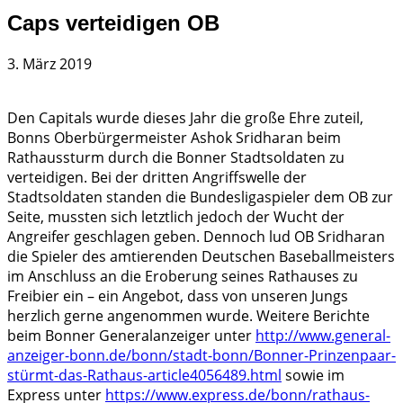
Caps verteidigen OB
3. März 2019
Den Capitals wurde dieses Jahr die große Ehre zuteil,
Bonns Oberbürgermeister Ashok Sridharan beim
Rathaussturm durch die Bonner Stadtsoldaten zu
verteidigen. Bei der dritten Angriffswelle der
Stadtsoldaten standen die Bundesligaspieler dem OB zur
Seite, mussten sich letztlich jedoch der Wucht der
Angreifer geschlagen geben. Dennoch lud OB Sridharan
die Spieler des amtierenden Deutschen Baseballmeisters
im Anschluss an die Eroberung seines Rathauses zu
Freibier ein – ein Angebot, dass von unseren Jungs
herzlich gerne angenommen wurde. Weitere Berichte
beim Bonner Generalanzeiger unter
http://www.general-
anzeiger-bonn.de/bonn/stadt-bonn/Bonner-Prinzenpaar-
stürmt-das-Rathaus-article4056489.html
sowie im
Express unter
https://www.express.de/bonn/rathaus-