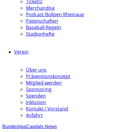
Tickets!
Merchandise
Podcast Bullpen Rheinaue
Patenschaften
Baseball-Regeln
Stadionhefte
Verein
Über uns
Präventionskonzept
Mitglied werden
Sponsoring
Spenden
Inklusion
Kontakt / Vorstand
Anfahrt
Bundesliga
Capitals News