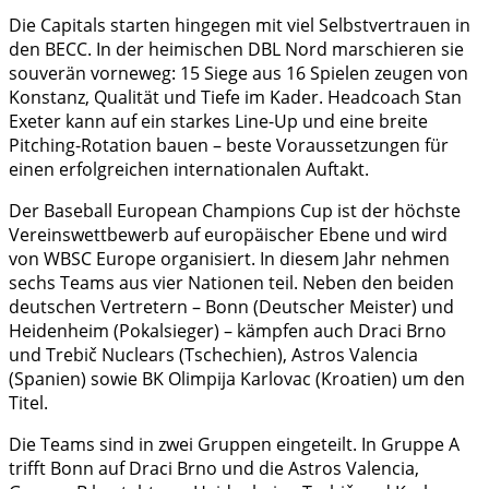
Die Capitals starten hingegen mit viel Selbstvertrauen in
den BECC. In der heimischen DBL Nord marschieren sie
souverän vorneweg: 15 Siege aus 16 Spielen zeugen von
Konstanz, Qualität und Tiefe im Kader. Headcoach Stan
Exeter kann auf ein starkes Line-Up und eine breite
Pitching-Rotation bauen – beste Voraussetzungen für
einen erfolgreichen internationalen Auftakt.
Der Baseball European Champions Cup ist der höchste
Vereinswettbewerb auf europäischer Ebene und wird
von WBSC Europe organisiert. In diesem Jahr nehmen
sechs Teams aus vier Nationen teil. Neben den beiden
deutschen Vertretern – Bonn (Deutscher Meister) und
Heidenheim (Pokalsieger) – kämpfen auch Draci Brno
und Trebič Nuclears (Tschechien), Astros Valencia
(Spanien) sowie BK Olimpija Karlovac (Kroatien) um den
Titel.
Die Teams sind in zwei Gruppen eingeteilt. In Gruppe A
trifft Bonn auf Draci Brno und die Astros Valencia,