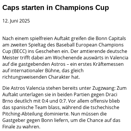
Caps starten in Champions Cup
12. Juni 2025
Nach einem spielfreien Auftakt greifen die Bonn Capitals
am zweiten Spieltag des Baseball European Champions
Cup (BECC) ins Geschehen ein. Der amtierende deutsche
Meister trifft dabei am Wochenende auswärts in Valencia
auf die gastgebenden Astros – ein erstes Kräftemessen
auf internationaler Bühne, das gleich
richtungsweisenden Charakter hat.
Die Astros Valencia stehen bereits unter Zugzwang: Zum
Auftakt unterlagen sie in beiden Partien gegen Draci
Brno deutlich mit 0:4 und 0:7. Vor allem offensiv blieb
das spanische Team blass, während die tschechische
Pitching-Abteilung dominierte. Nun müssen die
Gastgeber gegen Bonn liefern, um die Chance auf das
Finale zu wahren.