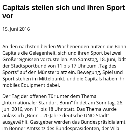
Capitals stellen sich und ihren Sport
vor
15. Juni 2016
An den nächsten beiden Wochenenden nutzen die Bonn
Capitals die Gelegenheit, sich und ihren Sport bei zwei
Großereignissen vorzustellen. Am Samstag, 18. Juni, lädt
der Stadtsportbund von 11 bis 17 Uhr zum „Tag des
Sports“ auf den Münsterplatz ein. Bewegung, Spiel und
Sport stehen im Mittelpunkt, und die Capitals haben ihr
mobiles Equipment dabei.
Der Tag der offenen Tür unter dem Thema
„Internationaler Standort Bonn“ findet am Sonntag, 26.
Juni 2016, von 11 bis 18 Uhr statt. Das Thema wurde
anlässlich „Bonn – 20 Jahre deutsche UNO-Stadt“
ausgewählt. Gastgeber werden das Bundespräsidialamt,
im Bonner Amtssitz des Bundespräsidenten, der Villa