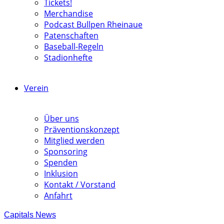
Tickets!
Merchandise
Podcast Bullpen Rheinaue
Patenschaften
Baseball-Regeln
Stadionhefte
Verein
Über uns
Präventionskonzept
Mitglied werden
Sponsoring
Spenden
Inklusion
Kontakt / Vorstand
Anfahrt
Capitals News