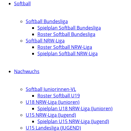
Softball
Softball Bundesliga
Spielplan Softball Bundesliga
Roster Softball Bundesliga
Softball NRW-Liga
Roster Softball NRW-Liga
Spielplan Softball NRW-Liga
Nachwuchs
Softball Juniorinnen-VL
Roster Softball U19
U18 NRW-Liga (Junioren)
Spielplan U18 NRW-Liga (Junioren)
U15 NRW-Liga (Jugend)
Spielplan U15 NRW-Liga (Jugend)
U15 Landesliga (JUGEND)