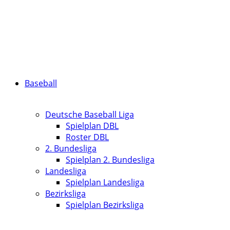
Baseball
Deutsche Baseball Liga
Spielplan DBL
Roster DBL
2. Bundesliga
Spielplan 2. Bundesliga
Landesliga
Spielplan Landesliga
Bezirksliga
Spielplan Bezirksliga