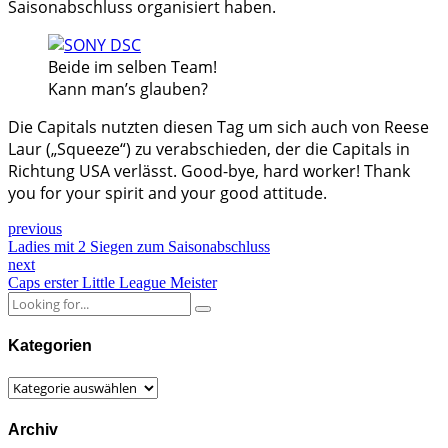
Saisonabschluss organisiert haben.
Beide im selben Team!
Kann man’s glauben?
Die Capitals nutzten diesen Tag um sich auch von Reese
Laur („Squeeze“) zu verabschieden, der die Capitals in
Richtung USA verlässt. Good-bye, hard worker! Thank
you for your spirit and your good attitude.
previous
Ladies mit 2 Siegen zum Saisonabschluss
next
Caps erster Little League Meister
Kategorien
Kategorien
Archiv