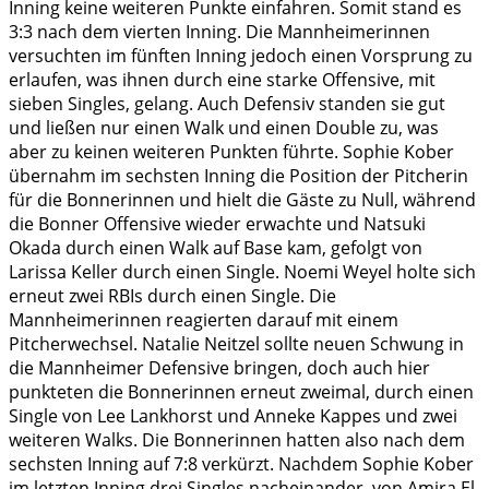
Inning keine weiteren Punkte einfahren. Somit stand es
3:3 nach dem vierten Inning. Die Mannheimerinnen
versuchten im fünften Inning jedoch einen Vorsprung zu
erlaufen, was ihnen durch eine starke Offensive, mit
sieben Singles, gelang. Auch Defensiv standen sie gut
und ließen nur einen Walk und einen Double zu, was
aber zu keinen weiteren Punkten führte. Sophie Kober
übernahm im sechsten Inning die Position der Pitcherin
für die Bonnerinnen und hielt die Gäste zu Null, während
die Bonner Offensive wieder erwachte und Natsuki
Okada durch einen Walk auf Base kam, gefolgt von
Larissa Keller durch einen Single. Noemi Weyel holte sich
erneut zwei RBIs durch einen Single. Die
Mannheimerinnen reagierten darauf mit einem
Pitcherwechsel. Natalie Neitzel sollte neuen Schwung in
die Mannheimer Defensive bringen, doch auch hier
punkteten die Bonnerinnen erneut zweimal, durch einen
Single von Lee Lankhorst und Anneke Kappes und zwei
weiteren Walks. Die Bonnerinnen hatten also nach dem
sechsten Inning auf 7:8 verkürzt. Nachdem Sophie Kober
im letzten Inning drei Singles nacheinander, von Amira El-