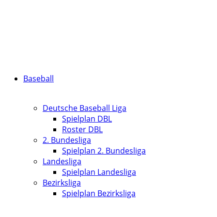
Baseball
Deutsche Baseball Liga
Spielplan DBL
Roster DBL
2. Bundesliga
Spielplan 2. Bundesliga
Landesliga
Spielplan Landesliga
Bezirksliga
Spielplan Bezirksliga