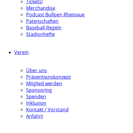
Tickets!
Merchandise
Podcast Bullpen Rheinaue
Patenschaften
Baseball-Regeln
Stadionhefte
Verein
Über uns
Präventionskonzept
Mitglied werden
Sponsoring
Spenden
Inklusion
Kontakt / Vorstand
Anfahrt