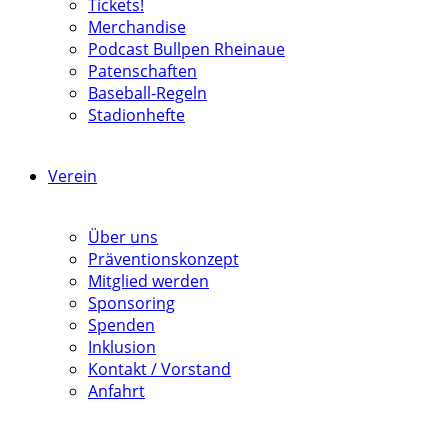
Tickets!
Merchandise
Podcast Bullpen Rheinaue
Patenschaften
Baseball-Regeln
Stadionhefte
Verein
Über uns
Präventionskonzept
Mitglied werden
Sponsoring
Spenden
Inklusion
Kontakt / Vorstand
Anfahrt