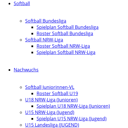
Softball
Softball Bundesliga
Spielplan Softball Bundesliga
Roster Softball Bundesliga
Softball NRW-Liga
Roster Softball NRW-Liga
Spielplan Softball NRW-Liga
Nachwuchs
Softball Juniorinnen-VL
Roster Softball U19
U18 NRW-Liga (Junioren)
Spielplan U18 NRW-Liga (Junioren)
U15 NRW-Liga (Jugend)
Spielplan U15 NRW-Liga (Jugend)
U15 Landesliga (JUGEND)