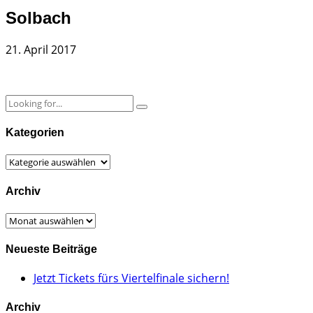
Solbach
21. April 2017
Kategorien
Kategorien
Archiv
Archiv
Neueste Beiträge
Jetzt Tickets fürs Viertelfinale sichern!
Archiv