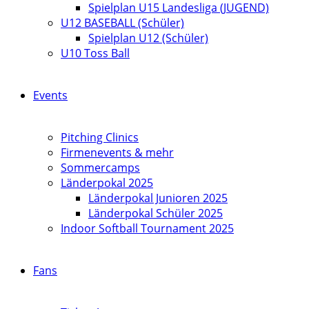
Spielplan U15 Landesliga (JUGEND)
U12 BASEBALL (Schüler)
Spielplan U12 (Schüler)
U10 Toss Ball
Events
Pitching Clinics
Firmenevents & mehr
Sommercamps
Länderpokal 2025
Länderpokal Junioren 2025
Länderpokal Schüler 2025
Indoor Softball Tournament 2025
Fans