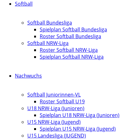
Softball
Softball Bundesliga
Spielplan Softball Bundesliga
Roster Softball Bundesliga
Softball NRW-Liga
Roster Softball NRW-Liga
Spielplan Softball NRW-Liga
Nachwuchs
Softball Juniorinnen-VL
Roster Softball U19
U18 NRW-Liga (Junioren)
Spielplan U18 NRW-Liga (Junioren)
U15 NRW-Liga (Jugend)
Spielplan U15 NRW-Liga (Jugend)
U15 Landesliga (JUGEND)